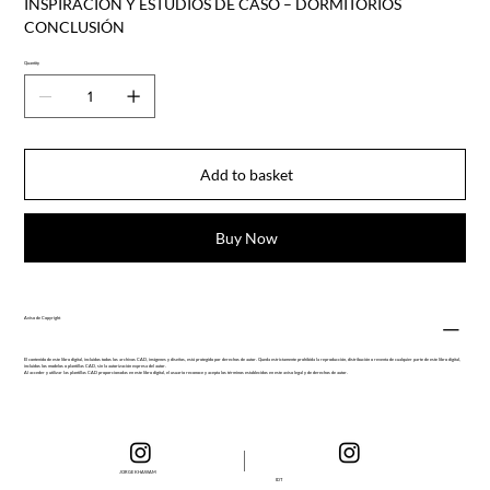
INSPIRACIÓN Y ESTUDIOS DE CASO – DORMITORIOS
CONCLUSIÓN
Quantity
Add to basket
Buy Now
Aviso de Copyright
El contenido de este libro digital, incluidos todos los archivos CAD, imágenes y diseños, está protegido por derechos de autor. Queda estrictamente prohibida la reproducción, distribución o reventa de cualquier parte de este libro digital,
incluidos los modelos o plantillas CAD, sin la autorización expresa del autor.
Al acceder y utilizar las plantillas CAD proporcionadas en este libro digital, el usuario reconoce y acepta los términos establecidos en este aviso legal y de derechos de autor.
JORGE KHAWAM
IDT